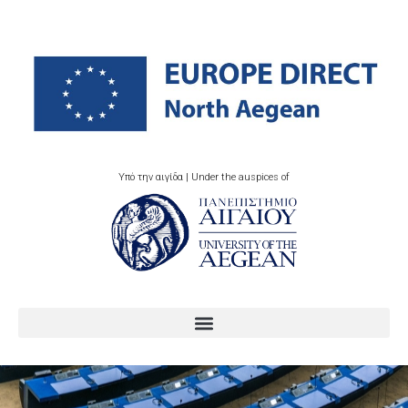
Υπό την αιγίδα | Under the auspices of