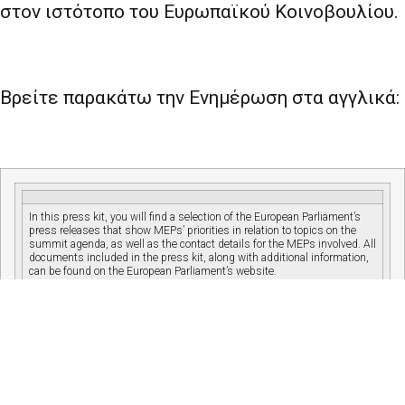
στον ιστότοπο του Ευρωπαϊκού Κοινοβουλίου.
Βρείτε παρακάτω την Ενημέρωση στα αγγλικά:
In this press kit, you will find a selection of the European Parliament’s
press releases that show MEPs’ priorities in relation to topics on the
summit agenda, as well as the contact details for the MEPs involved. All
documents included in the press kit, along with additional information,
can be found on the European Parliament’s website.
European Parliament President David Sassoli will represent the
European Parliament at the summit and:
•
address the heads of state or government at 15:00,
•
hold a press conference at around 15:30:
watch it live
.