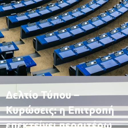
Δελτίο Τύπου –
Κυρώσεις: η Επιτροπή
επεκτείνει περαιτέρω