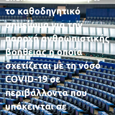
το καθοδηγητικό
σημείωμα για την
παροχή ανθρωπιστικής
βοήθειας η οποία
σχετίζεται με τη νόσο
COVID-19 σε
περιβάλλοντα που
υπόκεινται σε