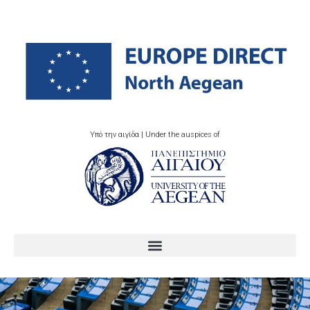
Υπό την αιγίδα | Under the auspices of