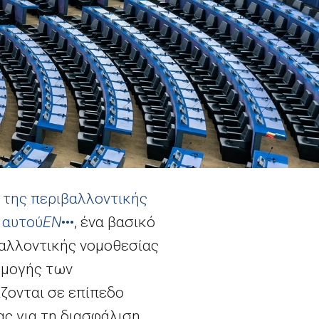
 της περιβαλλοντικής
 αυτού
EN
•••
, ένα βασικό
βαλλοντικής νομοθεσίας
ρμογής των
ζονται σε επίπεδο
ς για τη διασφάλιση