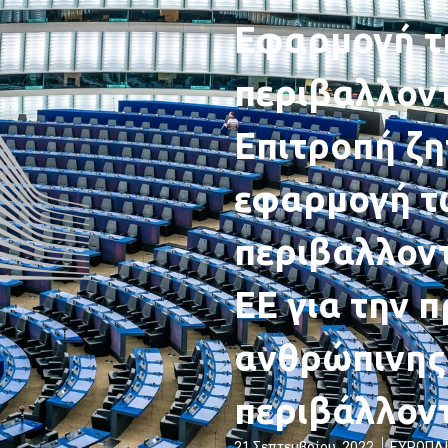
Εφαρμογή τ
περιβαλλοντ
Επιτροπή ζη
εφαρμογή τ
περιβαλλον
ΕΕ για την 
ανθρώπινης 
περιβάλλον
21 Σεπτεμβρίου, 2022
ΕΥΡΩΠΑΪ