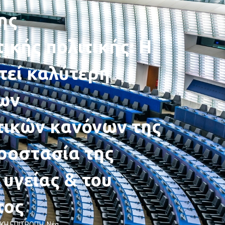
ης
ικής πολιτικής: Η
τεί καλύτερη
ων
τικών κανόνων της
προστασία της
υγείας & του
τος
ΚΗ ΕΠΙΤΡΟΠΉ
,
Νέα