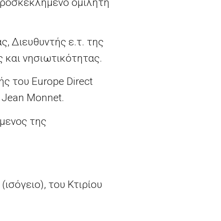
προσκεκλημένο ομιλητή
ς, Διευθυντής ε.τ. της
 και νησιωτικότητας.
ς του Europe Direct
 Jean Monnet.
μενος της
ισόγειο), του Κτιρίου