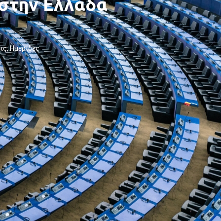
 στην Ελλάδα
ις
,
Ημερίδες