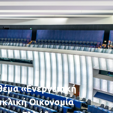
θέμα «Ενεργειακή
υκλική Οικονομία