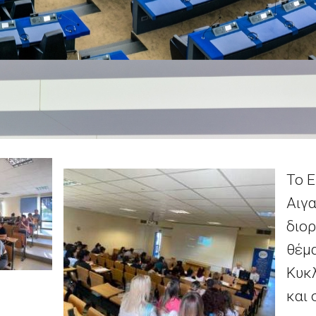
Το E
Αιγα
διο
θέμα
Κυκλ
και 