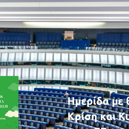
Ημερίδα με 
Κρίση και Κ