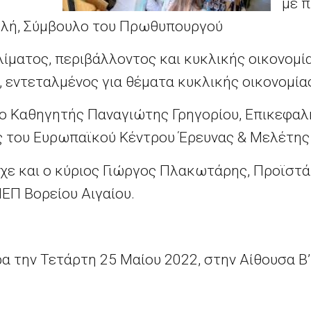
με 
μλή, Σύμβουλο του Πρωθυπουργού
λίματος, περιβάλλοντος και κυκλικής οικονομία
 εντεταλμένος για θέματα κυκλικής οικονομίας
ο Καθηγητής Παναγιώτης Γρηγορίου, Επικεφαλή
ής του Ευρωπαϊκού Kέντρου Έρευνας & Μελέτης
χε και ο κύριος Γιώργος Πλακωτάρης, Προϊστά
ΕΠ Βορείου Αιγαίου.
την Τετάρτη 25 Μαίου 2022, στην Αίθουσα Β’ (
στημίου Αιγαίου, Λόφος Πανεπιστημίου.