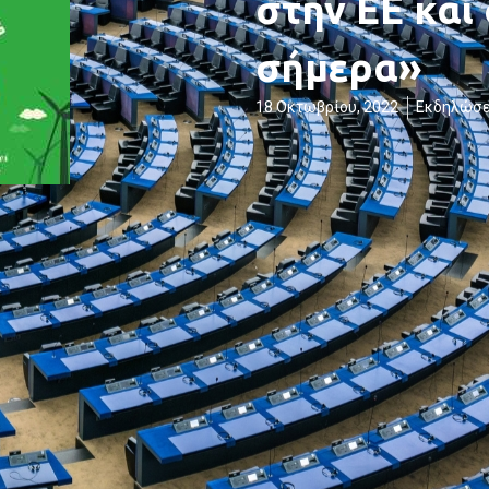
στην ΕΕ και
σήμερα»
18 Οκτωβρίου, 2022
Εκδηλώσε