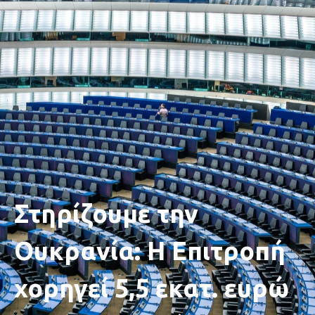
Στηρίζουμε την
Ουκρανία: Η Επιτροπή
χορηγεί 5,5 εκατ. ευρώ