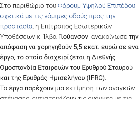
Στο περιθώριο του
Φόρουμ Υψηλού Επιπέδου
σχετικά με τις νόμιμες οδούς προς την
προστασία
, η Επίτροπος Εσωτερικών
Υποθέσεων κ. Ίλβα
Γιούανσον
ανακοίνωσε
την
απόφαση να χορηγηθούν 5,5 εκατ. ευρώ σε ένα
έργο, το οποίο διαχειρίζεται η Διεθνής
Ομοσπονδία Εταιρειών του Ερυθρού Σταυρού
και της Ερυθράς Ημισελήνου (
IFRC
)
.
Τα
έργα παρέχουν
μια εκτίμηση των αναγκών
στέγασης, αντιστοιχίζουν τις ανάγκες με τις
προσφορές ιδιωτών και παρέχουν
καθοδήγηση σε πιθανούς οικοδεσπότες.
Το
σχέδιο ενισχύει
την
πρωτοβουλία
«ασφαλείς κατοικίες»
, η οποία