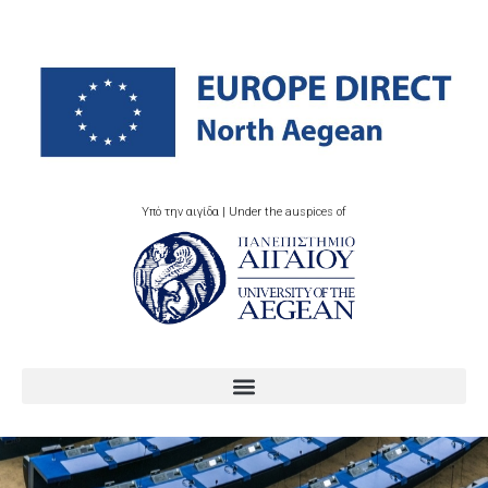
Υπό την αιγίδα | Under the auspices of