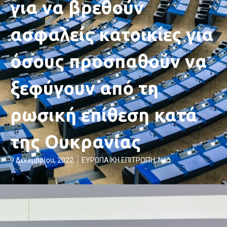
για να βρεθούν
ασφαλείς κατοικίες για
όσους προσπαθούν να
ξεφύγουν από τη
ρωσική επίθεση κατά
της Ουκρανίας
9 Δεκεμβρίου, 2022
ΕΥΡΩΠΑΪΚΗ ΕΠΙΤΡΟΠΉ
,
Νέα