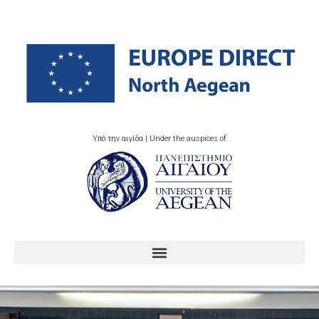
Υπό την αιγίδα | Under the auspices of