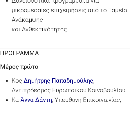
Δανειοδοτικά προγράμματα για
μικρομεσαίες επιχειρήσεις από το Ταμείο
Ανάκαμψης
και Ανθεκτικότητας
ΠΡΟΓΡΑΜΜΑ
Μέρος πρώτο
Κος
Δημήτρης Παπαδημούλης
,
Αντιπρόεδρος Ευρωπαικού Κοινοβουλίου
Κα
Άννα Δάντη
, Υπευθυνη Επικοινωνίας,
Αντιπροσωπεία ΕΕ, Ελλάδα
Κος
Κωνσταντίνος Τσουτσοπλίδης
,
Επικεφαλής Αντιπροσωπείας Ευρωπαϊκού