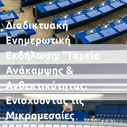
Διαδικτυακή
Ενημερωτική
Εκδήλωση: “Ταμείο
Ανάκαμψης &
Ανθεκτικότητας.
Ενισχύοντας τις
Μικρομεσαίες