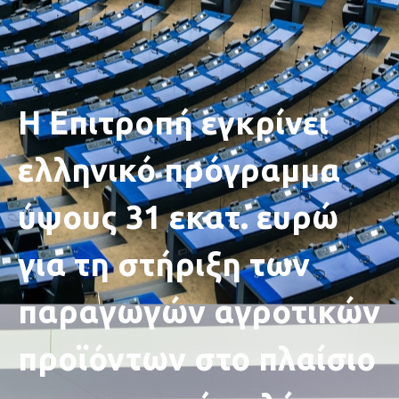
Η Επιτροπή εγκρίνει
ελληνικό πρόγραμμα
ύψους 31 εκατ. ευρώ
για τη στήριξη των
παραγωγών αγροτικών
προϊόντων στο πλαίσιο