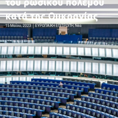
του ρωσικού πολέμου
κατά της Ουκρανίας
15 Μαΐου, 2023
ΕΥΡΩΠΑΪΚΗ ΕΠΙΤΡΟΠΉ
,
Νέα