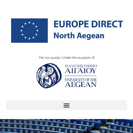
Υπό την αιγίδα | Under the auspices of