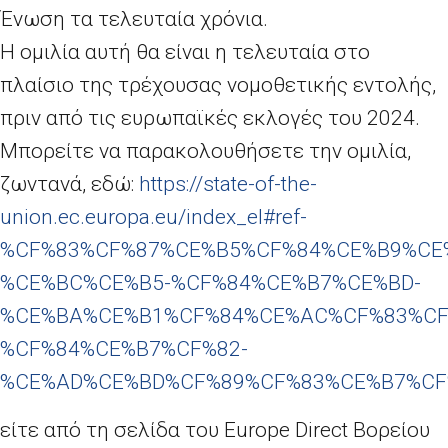
Ένωση τα τελευταία χρόνια.
Η ομιλία αυτή θα είναι η τελευταία στο
πλαίσιο της τρέχουσας νομοθετικής εντολής,
πριν από τις ευρωπαϊκές εκλογές του 2024.
Μπορείτε να παρακολουθήσετε την ομιλία,
ζωντανά, εδώ:
https://state-of-the-
union.ec.europa.eu/index_el#ref-
%CF%83%CF%87%CE%B5%CF%84%CE%B9%CE
%CE%BC%CE%B5-%CF%84%CE%B7%CE%BD-
%CE%BA%CE%B1%CF%84%CE%AC%CF%83%CF
%CF%84%CE%B7%CF%82-
%CE%AD%CE%BD%CF%89%CF%83%CE%B7%CF
είτε από τη σελίδα του Europe Direct Βορείου