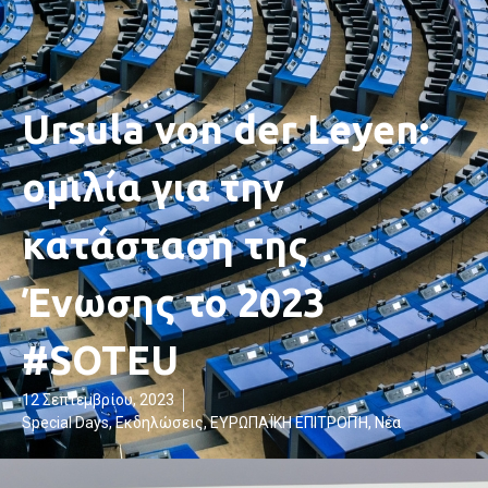
Ursula von der Leyen:
ομιλία για την
κατάσταση της
Ένωσης το 2023
#SOTEU
12 Σεπτεμβρίου, 2023
Special Days
,
Εκδηλώσεις
,
ΕΥΡΩΠΑΪΚΗ ΕΠΙΤΡΟΠΉ
,
Νέα