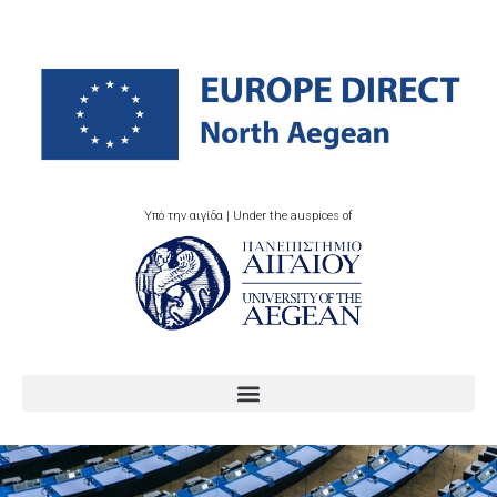
Υπό την αιγίδα | Under the auspices of