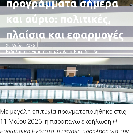
προγράμματα σήμερα
και αύριο: πολιτικές,
πλαίσια και εφαρμογές
20 Μαΐου, 2026
Εκδηλώσεις
,
Εκπαίδευση/Σχολεία
,
Ημερίδες
,
Νέα
Με μεγάλη επιτυχία πραγματοποιήθηκε στις
11 Μαΐου 2026 η παραπάνω εκδήλωση
Η
Ευρωπαϊκή Ενότητα, η μεγάλη πρόκληση για την