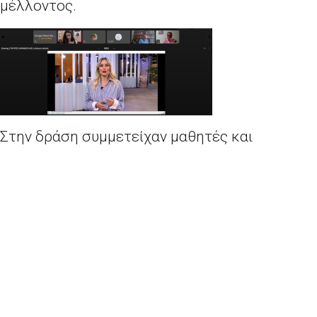
μέλλοντος.
Στην δράση συμμετείχαν μαθητές και
μαθήτριες από το ΓΕΛ Καλλονής – ομάδα
EPAS/Erasmus στο πλαίσιο του εκπαιδευτικού
προγράμματος «Σχολεία Πρέσβεις του
Ευρωπαϊκού Κοινοβουλίου».
Η εκπαίδευση είναι κάτι το οποίο αφορά όλους
τους ευρωπαίους πολίτες και καθίσταται
σημαντική για την πνευματική ανάπτυξη κάθε