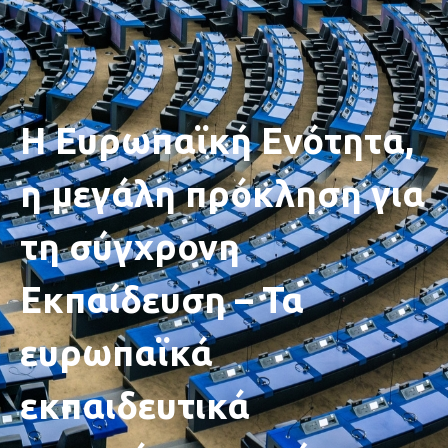
Η Ευρωπαϊκή Ενότητα,
η μεγάλη πρόκληση για
τη σύγχρονη
Εκπαίδευση – Τα
ευρωπαϊκά
εκπαιδευτικά