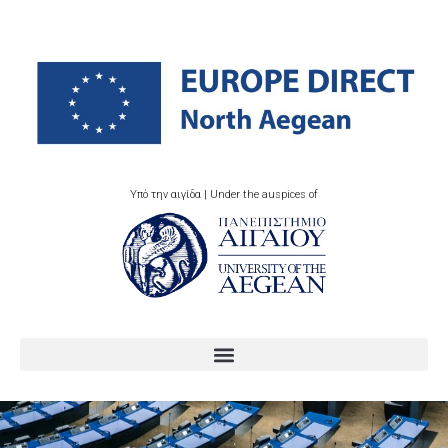
Υπό την αιγίδα | Under the auspices of