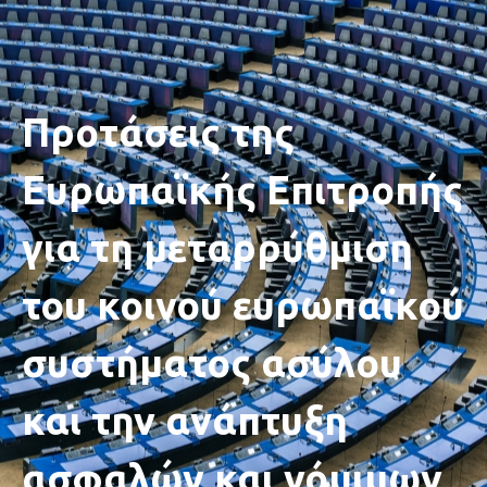
Προτάσεις της
Ευρωπαϊκής Επιτροπής
για τη μεταρρύθμιση
του κοινού ευρωπαϊκού
συστήματος ασύλου
και την ανάπτυξη
ασφαλών και νόμιμων