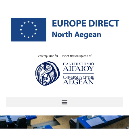
Υπό την αιγίδα | Under the auspices of