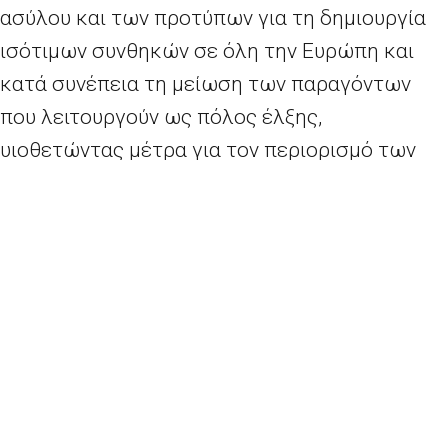
ασύλου και των προτύπων για τη δημιουργία
ισότιμων συνθηκών σε όλη την Ευρώπη και
κατά συνέπεια τη μείωση των παραγόντων
που λειτουργούν ως πόλος έλξης,
υιοθετώντας μέτρα για τον περιορισμό των
παράτυπων δευτερογενών μετακινήσεων, και
διεύρυνση του ρόλου της Ευρωπαϊκής
Υπηρεσίας Υποστήριξης για το Άσυλο (EASO).
Παράλληλα, η Επιτροπή θεσπίζει μέτρα για
μεγαλύτερη ασφάλεια και καλύτερη
διαχείριση των οδών νόμιμης μετανάστευσης
στην Ευρώπη.
Περισσότερα
εδώ
.