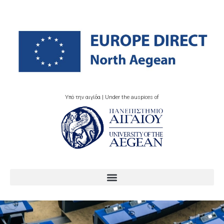
Υπό την αιγίδα | Under the auspices of