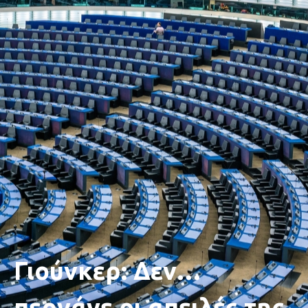
Γιούνκερ: Δεν…
περνάνε οι απειλές της