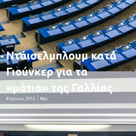
Ντάισελμπλουμ κατά
Γιούνκερ για τα
«μάτια» της Γαλλίας
8 Ιουνίου, 2016
Νέα