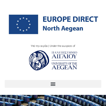
Υπό την αιγίδα | Under the auspices of