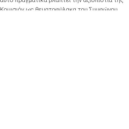
αυτό πραγματικά βλάπτει την αξιοπιστία της
Κομισιόν ως θεματοφύλακα του Συμφώνου
Σταθερότητας», σημείωσε.
«Θα ήταν σοφό, εάν η Επιτροπή πρόσεχε λίγο
παραπάνω την αξιοπιστία της», ανέφερε με
νόημα, ενώ προειδοποίησε ότι εάν η Επιτροπή
εξακολουθήσει να κάνει «τα στραβά μάτια»
ξανά και ξανά, στο τέλος το Eurogroup θα
καταντήσει μια «τυφλή νομισματική ένωση».
Η Ευρωπαϊκή Ένωση εξετάζει πώς θα
εφαρμόζονται με τον καλύτερο δυνατό τρόπο
οι δημοσιονομικοί κανόνες, που απαιτούν το
έλλειμμα του προϋπολογισμού να βρίσκεται