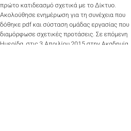
πρώτο κατιδεασμό σχετικά με το Δίκτυο.
Ακολούθησε ενημέρωση για τη συνέχεια που
δόθηκε pdf και σύσταση ομάδας εργασίας που
διαμόρφωσε σχετικές προτάσεις. Σε επόμενη
Ημερίδα, στις 3 Απριλίου 2015 στην Ακαδημία
Αθηνών ανακοινώθηκε η ίδρυση του Δικτύου
και οι λεπτομέρειες λειτουργίας του (οι
ομιλίες της Ημερίδας έχουν αναρτηθεί στο
www.blod.gr, τα συμπεράσματα της Ημερίδας
Εργασίας δημοσιεύονται εδώ pdf – Προσοχή:
Τα δελτία εγγραφής στο Δίκτυο και τις
βικιομάδες καθώς και το Εγχειρίδιο χρήσης
της Υπηρεσίας Επείγουσας Απόδοσης Όρων
που περιλαμβάνονται στα συμπεράσματα