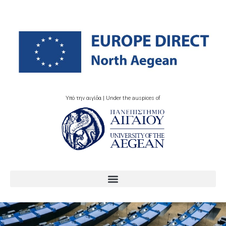
Υπό την αιγίδα | Under the auspices of