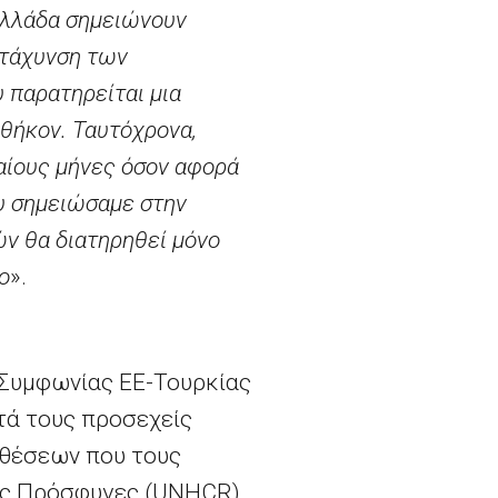
Ελλάδα σημειώνουν
ιτάχυνση των
 παρατηρείται μια
θήκον. Ταυτόχρονα,
αίους μήνες όσον αφορά
υ σημειώσαμε στην
ών θα διατηρηθεί μόνο
ο
».
 Συμφωνίας ΕΕ-Τουρκίας
τά τους προσεχείς
οθέσεων που τους
υς Πρόσφυγες (UNHCR).