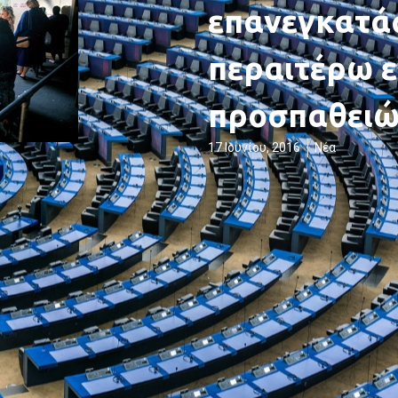
επανεγκατά
περαιτέρω 
προσπαθει
17 Ιουνίου, 2016
Νέα