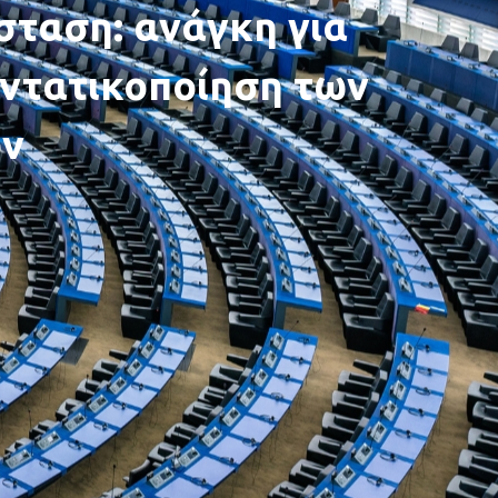
σταση: ανάγκη για
εντατικοποίηση των
ών