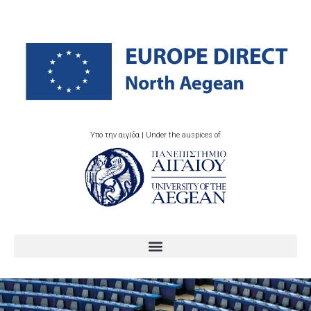
Υπό την αιγίδα | Under the auspices of