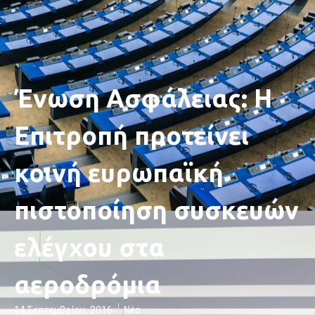
Ένωση Ασφάλειας: Η
Επιτροπή προτείνει
κοινή ευρωπαϊκή
πιστοποίηση συσκευών
ελέγχου στα
αεροδρόμια
14 Σεπτεμβρίου, 2016
Νέα