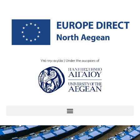
Υπό την αιγίδα | Under the auspices of