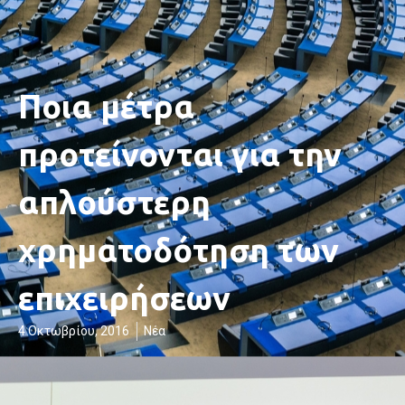
Ποια μέτρα
προτείνονται για την
απλούστερη
χρηματοδότηση των
επιχειρήσεων
4 Οκτωβρίου, 2016
Νέα