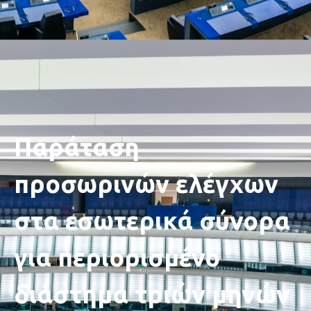
Παράταση
προσωρινών ελέγχων
στα εσωτερικά σύνορα
για περιορισμένο
διάστημα τριών μηνών