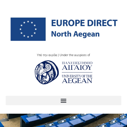
Υπό την αιγίδα | Under the auspices of