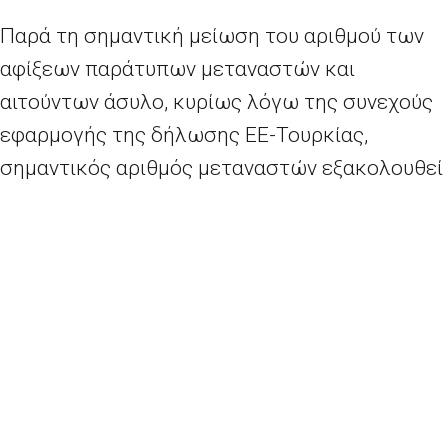
Παρά τη σημαντική μείωση του αριθμού των
αφίξεων παράτυπων μεταναστών και
αιτούντων άσυλο, κυρίως λόγω της συνεχούς
εφαρμογής της δήλωσης ΕΕ-Τουρκίας,
σημαντικός αριθμός μεταναστών εξακολουθεί
να παραμένει στην Ελλάδα καθώς και στα
κράτη μέλη που έχουν πληγεί περισσότερο
από τις δευτερογενείς μετακινήσεις
μεταναστών από την Ελλάδα. Κατά συνέπεια, η
άρση των προσωρινών ελέγχων στα σύνορα
θα μπορούσε, στο παρόν στάδιο, να οδηγήσει
σε αύξηση των δευτερογενών μετακινήσεων.
Επιπλέον, ο μεγάλος αριθμός αιτήσεων