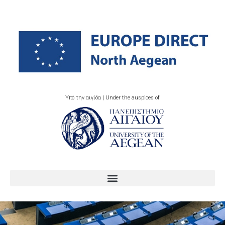
Υπό την αιγίδα | Under the auspices of