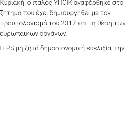
Κυριακή, ο ιταλός ΥΠΟΙΚ αναφέρθηκε στο
ζήτημα που έχει δημιουργηθεί με τον
προϋπολογισμό του 2017 και τη θέση των
ευρωπαϊκων οργάνων.
Η Ρώμη ζητά δημοσιονομική ευελιξία, την
οποία οι Βρυξέλλες θεωρούν ότι έχουν δώσει.
Το ιταλικό υπουργείο προσανατολίζεται σε
«ελιγμό» για έλλειμμα 2,3% για το 2017 και
προβλέψεις για αύξηση 1% του ΑΕΠ. Πέραν
του περιθωρίου για το έλλειμμα, οι Βρυξέλλες
φαίνεται να έχουν αμφιβολίες για την επίτευξη
του στόχου για την ανάκαμψη. «Διατηρούμε
τον στόχο [του 1%] και τον θεωρούμε συνετό