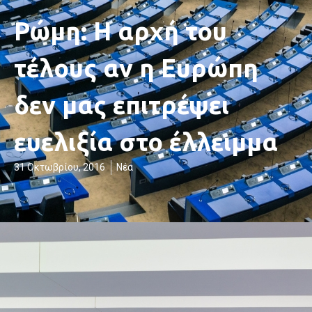
Ρώμη: Η αρχή του
τέλους αν η Ευρώπη
δεν μας επιτρέψει
ευελιξία στο έλλειμμα
31 Οκτωβρίου, 2016
Νέα