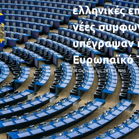
ελληνικές επ
νέες συμφων
υπέγραψαν η
Ευρωπαϊκό 
31 Οκτωβρίου, 2016
Νέα