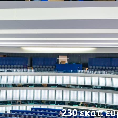
230 εκατ. ευ