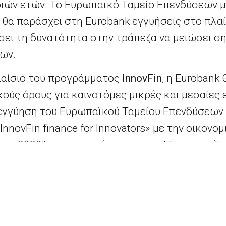
ριών ετών. Το Ευρωπαϊκό Ταμείο Επενδύσεων μ
θα παράσχει στη Eurobank εγγυήσεις στο πλα
σει τη δυνατότητα στην τράπεζα να μειώσει ση
ων.
λαίσιο του προγράμματος
InnovFin
, η Eurobank
κούς όρους για καινοτόμες μικρές και μεσαίες ε
 εγγύηση του Ευρωπαϊκού Ταμείου Επενδύσεων 
nnovFin finance for Innovators» με την οικονο
ας 2020”, του προγράμματος της ΕΕ για την Έρ
ο της συμφωνίας, η στήριξη της ΕΕ για τις καιν
ι να δημιουργήσει χαρτοφυλάκιο δανείων ύψου
κό Ταμείο Επενδύσεων υπέγραψε στο πλαίσιο 
ς με τη Eurobank για τη στήριξη με 1,1 εκατ.