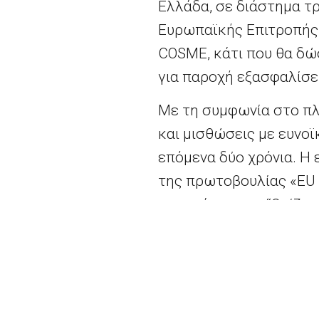
Ελλάδα, σε διάστημα τ
Ευρωπαϊκής Επιτροπής 
COSME, κάτι που θα δώ
για παροχή εξασφαλίσε
Με τη συμφωνία στο π
και μισθώσεις με ευνοϊ
επόμενα δύο χρόνια. Η
της πρωτοβουλίας «EU I
προγράμματος “Ορίζοντ
Καινοτομία. Στο πλαίσι
στην Ελλάδα αναμένετα
Επιπλέον, το Ευρωπαϊ
συμφωνία μικρο-πίστωση