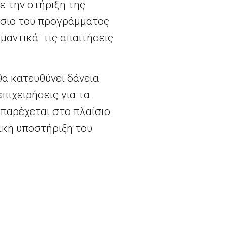
ε την στήριξη της
ίσιο του προγράμματος
μαντικά τις απαιτήσεις
 θα κατευθύνει δάνεια
πιχειρήσεις για τα
παρέχεται στο πλαίσιο
μική υποστήριξη του
ευνα και την
οτόμες επιχειρήσεις
ς 100 εκατ. ευρώ.
του προγράμματος
EaSI
 ευρώ μικρο-