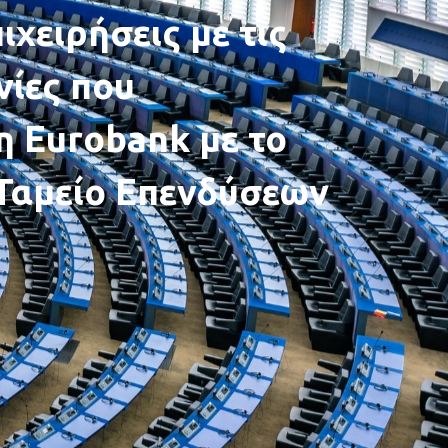
ιχειρήσεις με τις
ίες που
 Eurobank με το
Ταμείο Επενδύσεων