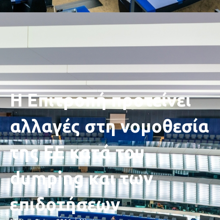
Η Επιτροπή προτείνει
αλλαγές στη νομοθεσία
της ΕΕ κατά του
dumping και των
επιδοτήσεων