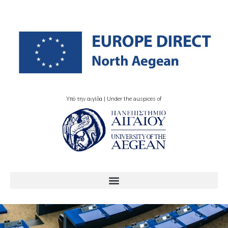
Υπό την αιγίδα | Under the auspices of