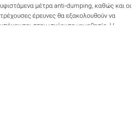
υφιστάμενα μέτρα anti-dumping, καθώς και οι
τρέχουσες έρευνες θα εξακολουθούν να
υπόκεινται στην ισχύουσα νομοθεσία. Η
Επιτροπή έχει επίσης προτείνει την ενίσχυση
της νομοθεσίας της ΕΕ κατά των
επιδοτήσεων, ώστε στο μέλλον τυχόν νέες
επιδοτήσεις που διαπιστώνονται κατά τη
διάρκεια έρευνας να μπορούν να εξεταστούν
και να συμπεριληφθούν στους επιβαλλόμενους
οριστικούς δασμούς. Το Ευρωπαϊκό
Κοινοβούλιο και το Συμβούλιο καλούνται τώρα
να αποφασίσουν επί της προτάσεως με τη
συνήθη νομοθετική διαδικασία.