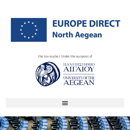
Υπό την αιγίδα | Under the auspices of