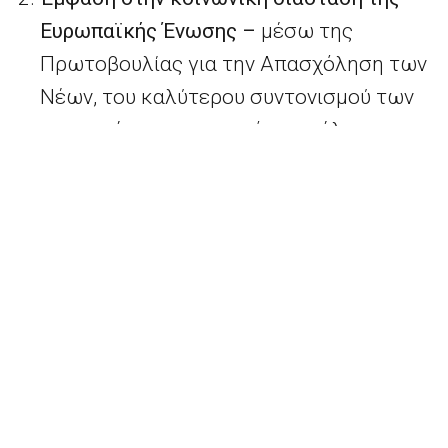
Ευρωπαϊκής Ένωσης –
μέσω της
Πρωτοβουλίας για την Απασχόληση των
Νέων, του καλύτερου συντονισμού των
συστημάτων κοινωνικής ασφάλισης, της
Ευρωπαϊκής Πράξης για την
Προσβασιμότητα και του Ευρωπαϊκού
Σώματος Αλληλεγγύης.
Καλύτερη προστασία της ασφάλειας των
πολιτών μας –
με το σύστημα εισόδου-
εξόδου, την έξυπνη διαχείριση των
συνόρων και το Ευρωπαϊκό Σύστημα
Πληροφοριών και Άδειας Ταξιδίου (ETIAS),
τον έλεγχο των πυροβόλων όπλων,