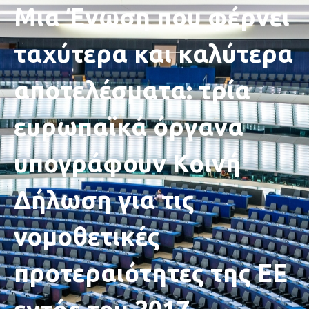
Μια Ένωση που φέρνει
ταχύτερα και καλύτερα
αποτελέσματα: τρία
ευρωπαϊκά όργανα
υπογράφουν Κοινή
Δήλωση για τις
νομοθετικές
προτεραιότητες της ΕΕ