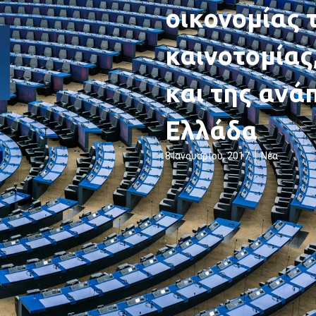
οικονομίας 
καινοτομίας
και της ανά
Ελλάδα
8 Ιανουαρίου, 2017
Νέα