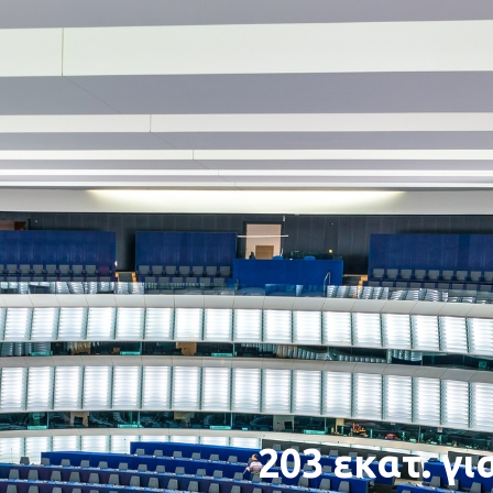
203 εκατ. γι