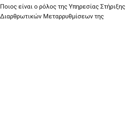
Ποιος είναι ο ρόλος της Υπηρεσίας Στήριξης
Διαρθρωτικών Μεταρρυθμίσεων της
Ευρωπαϊκής Επιτροπής;
Από τις
17 Φεβρουαρίου 2016
, η Υπηρεσία
Στήριξης Διαρθρωτικών Μεταρρυθμίσεων της
Ευρωπαϊκής Επιτροπής συντονίζει το έργο
όλων των υπηρεσιών της Επιτροπής που
συμμετέχουν στην υποστήριξη της
διαδικασίας για τη διευθέτηση του κυπριακού,
υπό την αιγίδα του ΟΗΕ. Η Υπηρεσία Στήριξης
Διαρθρωτικών Μεταρρυθμίσεων υποστηρίζει
κυρίως τον προσωπικό εκπρόσωπο του
Προέδρου, Pieter Van Nuffel, εφαρμόζει το