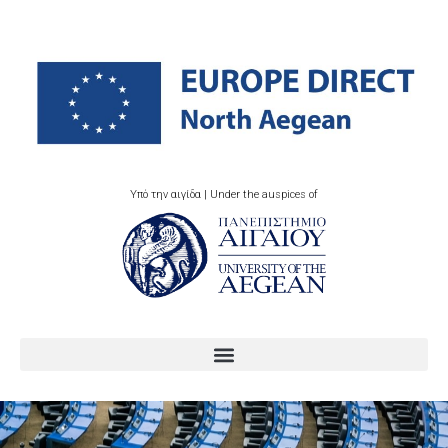
Υπό την αιγίδα | Under the auspices of