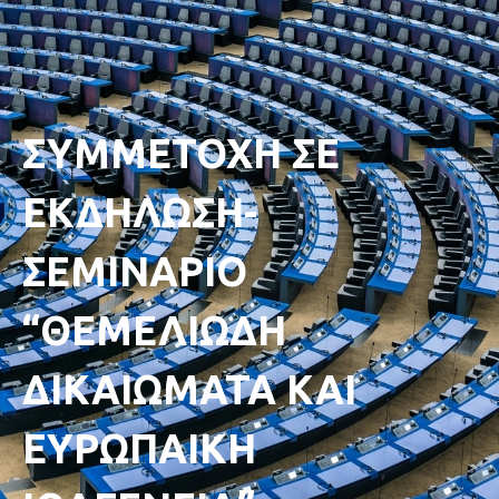
ΣΥΜΜΕΤΟΧΗ ΣΕ
ΕΚΔΗΛΩΣΗ-
ΣΕΜΙΝΑΡΙΟ
“ΘΕΜΕΛΙΩΔΗ
ΔΙΚΑΙΩΜΑΤΑ ΚΑΙ
ΕΥΡΩΠΑΙΚΗ