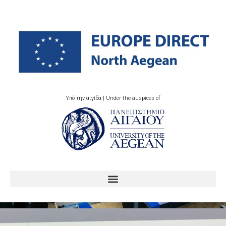
Υπό την αιγίδα | Under the auspices of