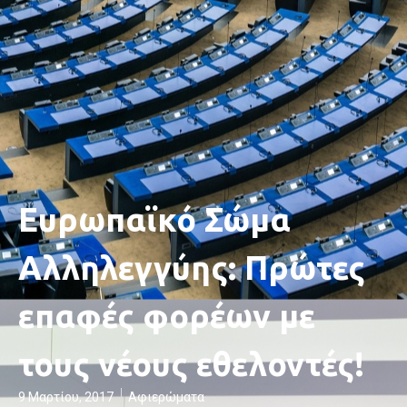
Ευρωπαϊκό Σώμα
Αλληλεγγύης: Πρώτες
επαφές φορέων με
τους νέους εθελοντές!
9 Μαρτίου, 2017
Αφιερώματα