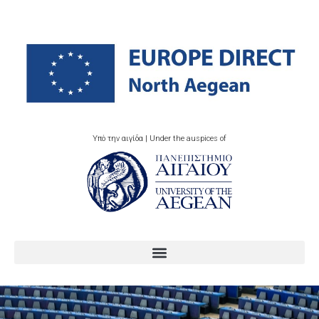
Υπό την αιγίδα | Under the auspices of