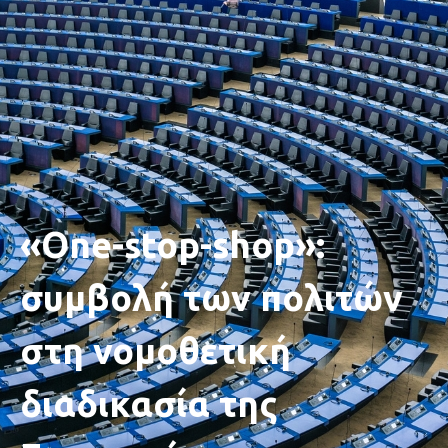
«One-stop-shop»:
συμβολή των πολιτών
στη νομοθετική
διαδικασία της