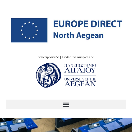
Υπό την αιγίδα | Under the auspices of