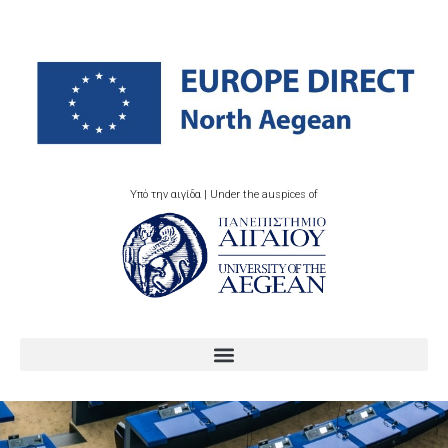
Υπό την αιγίδα | Under the auspices of