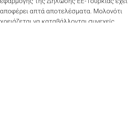
εφαρμογής της Δήλωσης ΕΕ-Τουρκίας έχει
αποφέρει απτά αποτελέσματα. Μολονότι
χρειάζεται να καταβάλλονται συνεχείς
προσπάθειες από όλες τις πλευρές και όλα τα
κράτη μέλη της ΕΕ, η Δήλωση ΕΕ-Τουρκίας
έχει εξελιχθεί σε σημαντικό στοιχείο της
αντιμετώπισης του μεταναστευτικού από την
ΕΕ.
Η Ελλάδα, ως βασική πύλη εισόδου για τους
πρόσφυγες από την Τουρκία, υποστηρίχτηκε
από την ΕΕ στη δημιουργία κέντρων υποδοχής
και ταυτοποίησης, καθώς και στη διαδικασία
των μετεγκαταστάσεων. Επιπλέον, η Ελλάδα
βοηθήθηκε με περισσότερο από 1 δις. ευρώ