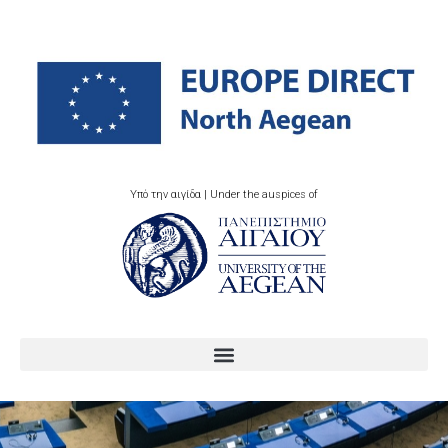
Υπό την αιγίδα | Under the auspices of