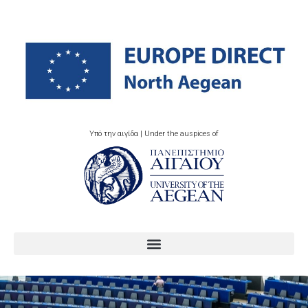
Υπό την αιγίδα | Under the auspices of