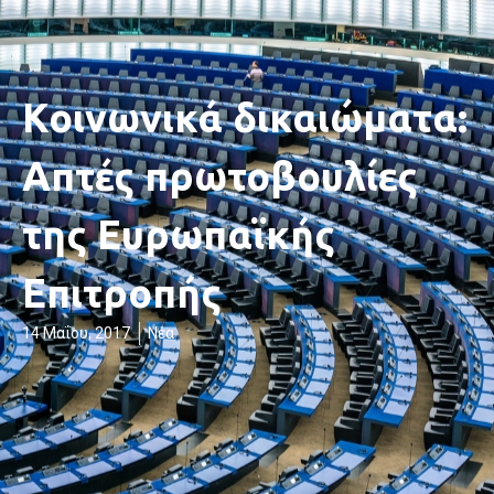
Κοινωνικά δικαιώματα:
Απτές πρωτοβουλίες
της Ευρωπαϊκής
Επιτροπής
14 Μαΐου, 2017
Νέα