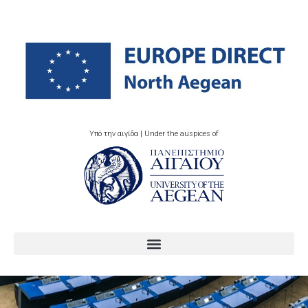
Υπό την αιγίδα | Under the auspices of