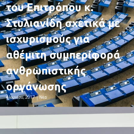
του Επιτρόπου κ.
Στυλιανίδη σχετικά με
ισχυρισμούς για
αθέμιτη συμπεριφορά
ανθρωπιστικής
οργάνωσης
4 Ιουνίου, 2017
Νέα