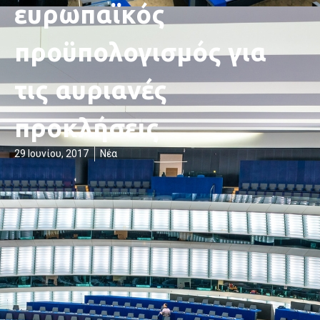
ευρωπαϊκός
προϋπολογισμός για
τις αυριανές
προκλήσεις
29 Ιουνίου, 2017
Νέα