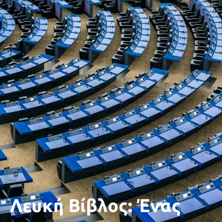
Λευκή Βίβλος: Ένας