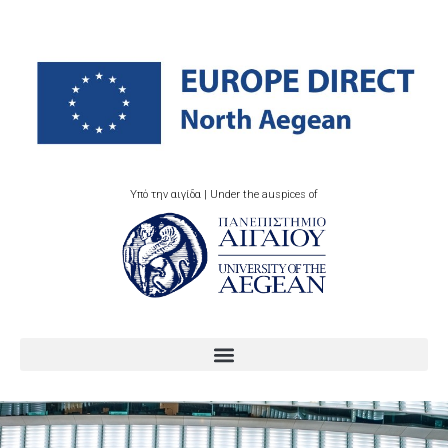
Υπό την αιγίδα | Under the auspices of