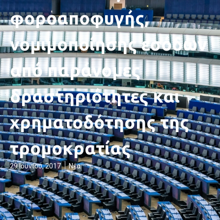
φοροαποφυγής,
νομιμοποίησης εσόδων
από παράνομες
δραστηριότητες και
χρηματοδότησης της
τρομοκρατίας
29 Ιουνίου, 2017
Νέα