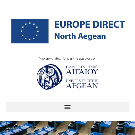
Υπό την αιγίδα | Under the auspices of