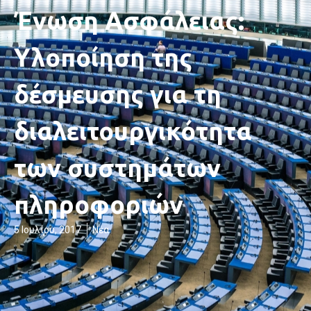
Ένωση Ασφάλειας:
Υλοποίηση της
δέσμευσης για τη
διαλειτουργικότητα
των συστημάτων
πληροφοριών
5 Ιουλίου, 2017
Νέα