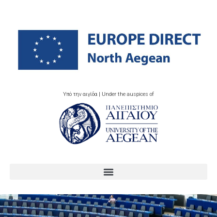
Υπό την αιγίδα | Under the auspices of