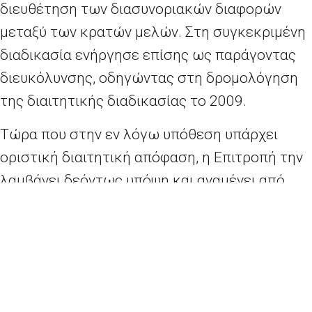
διευθέτηση των διασυνοριακών διαφορών
μεταξύ των κρατών μελών. Στη συγκεκριμένη
διαδικασία ενήργησε επίσης ως παράγοντας
διευκόλυνσης, οδηγώντας στη δρομολόγηση
της διαιτητικής διαδικασίας το 2009.
Τώρα που στην εν λόγω υπόθεση υπάρχει
οριστική διαιτητική απόφαση, η Επιτροπή την
λαμβάνει δεόντως υπόψη και αναμένει από
αμφότερα τα μέρη να την εφαρμόσουν.
Στο ίδιο πνεύμα, η Επιτροπή εκφράζει την
ικανοποίησή της για το γεγονός ότι οι
πρωθυπουργοί της Σλοβενίας και της
Κροατίας θα συναντηθούν στις 12 Ιουλίου και