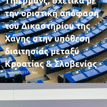
Τίμερμανς, σχετικά με
την οριστική απόφαση
του Δικαστηρίου της
Χάγης στην υπόθεση
διαιτησίας μεταξύ
Κροατίας & Σλοβενίας
5 Ιουλίου, 2017
Νέα