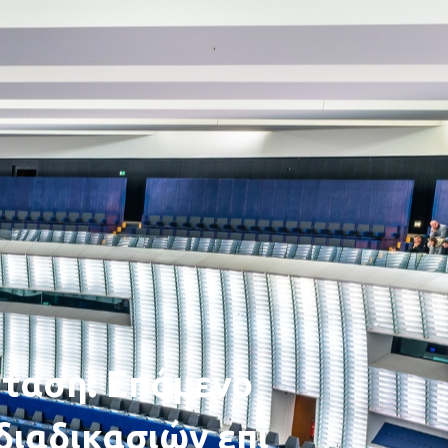
ταση: Επόμενο
διαδικασιών επί