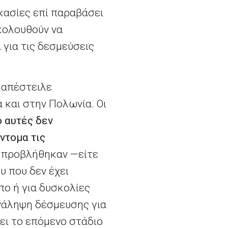
κασίες επί παραβάσει
ακολουθούν να
 για τις δεσμεύσεις
ι απέστειλε
 και στην Πολωνία. Οι
ό αυτές δεν
ντομα τις
υ προβλήθηκαν —είτε
υ που δεν έχει
πο ή για δυσκολίες
ανάληψη δέσμευσης για
σει το επόμενο στάδιο