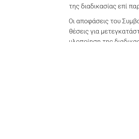
της διαδικασίας επί πα
Οι αποφάσεις του Συμβο
θέσεις για μετεγκατάστ
υλοποίηση της διαδικα
δράση από τότε που ξε
πραγματοποιήσει καμία
Η
Τσεχική Δημοκρατία
του 2016 και καμία νέα
Επόμενα βήματα
Η
αιτιολογημένη γνώμη
συνίσταται σε επίσημο 
κράτη μέλη να ενημερώσ