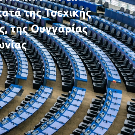
ατά της Τσεχικής
, της Ουγγαρίας
ωνίας