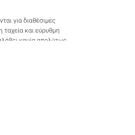
νται για διαθέσιμες
η ταχεία και εύρυθμη
αλάβει καμία απολύτως
Πολωνία
δεν έχει
 Δεκέμβριο του 2015.
αση από τον Αύγουστο
ο.
 παραβάσει και
ο οποίο καλούνται τα
υν λάβει για να