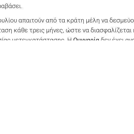
ραβάσει.
υλίου απαιτούν από τα κράτη μέλη να δεσμεύο
αση κάθε τρεις μήνες, ώστε να διασφαλίζεται 
σίας μετεγκατάστασης. Η
Ουγγαρία
δεν έχει αν
κίνησε το πρόγραμμα μετεγκατάστασης, ενώ η
 μετεγκατάσταση και καμία δέσμευση από τον
δεν έχει πραγματοποιήσει καμία μετεγκατάστ
 δέσμευση εδώ και περισσότερο από έναν χρόν
αποτελεί το δεύτερο βήμα της διαδικασίας επί
αίτημα συμμόρφωσης με το δίκαιο της ΕΕ, με τ
ουν την Επιτροπή σχετικά με τα μέτρα που έχο