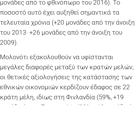
μονάδες από το φθινόπωρο του 2016). Το
ποσοστό αυτό έχει αυξηθεί σημαντικά τα
τελευταία χρόνια (+20 μονάδες από την άνοιξη
του 2013· +26 μονάδες από την άνοιξη του
2009).
Μολονότι εξακολουθούν να υφίστανται
μεγάλες διαφορές μεταξύ των κρατών μελών,
οι θετικές αξιολογήσεις της κατάστασης των
εθνικών οικονομιών κερδίζουν έδαφος σε 22
κράτη μέλη, ιδίως στη Φινλανδία (59%, +19
μονάδες), την Πορτογαλία (33%, +18 μονάδες),
το Βέλγιο (60%, +11 μονάδες) και την Ουγγαρία
(41%, +11 μονάδες).