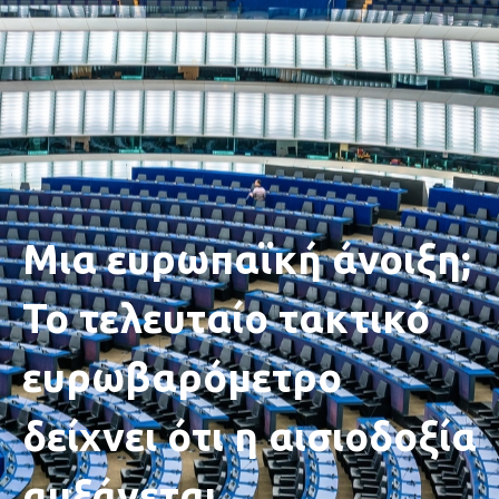
Μια ευρωπαϊκή άνοιξη;
Το τελευταίο τακτικό
ευρωβαρόμετρο
δείχνει ότι η αισιοδοξία
αυξάνεται