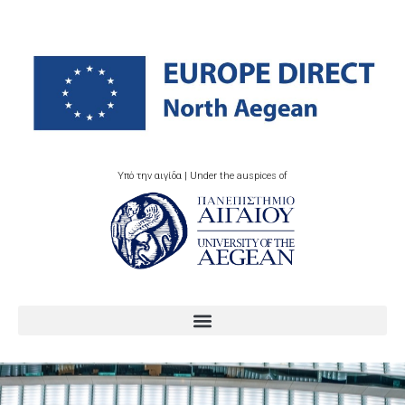
Υπό την αιγίδα | Under the auspices of