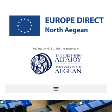
Υπό την αιγίδα | Under the auspices of