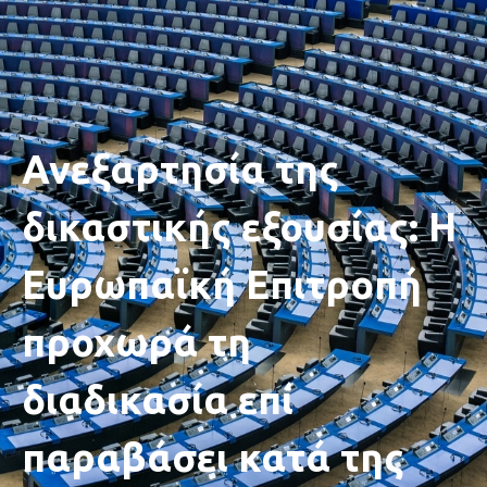
Ανεξαρτησία της
δικαστικής εξουσίας: Η
Ευρωπαϊκή Επιτροπή
προχωρά τη
διαδικασία επί
παραβάσει κατά της