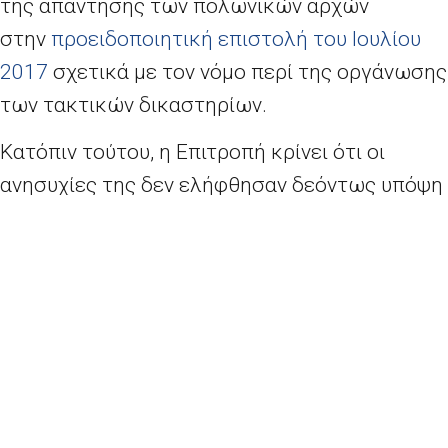
της απάντησης των πολωνικών αρχών
στην
προειδοποιητική επιστολή του Ιουλίου
2017
σχετικά με τον νόμο περί της οργάνωσης
των τακτικών δικαστηρίων.
Κατόπιν τούτου, η Επιτροπή κρίνει ότι οι
ανησυχίες της δεν ελήφθησαν δεόντως υπόψη
και, ως εκ τούτου, προχώρησε στο επόμενο
στάδιο της διαδικασίας επί παραβάσει.
Επόμενα βήματα
Οι πολωνικές αρχές έχουν προθεσμία ενός
μηνός για να λάβουν τα απαιτούμενα μέτρα
προκειμένου να συμμορφωθούν με την
παρούσα αιτιολογημένη γνώμη. Εάν οι