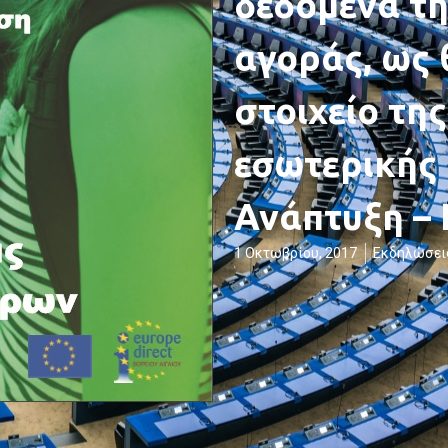
δεδομένα τ
αγοράς, ως 
στοιχείο τη
εσωτερικής 
Ανάπτυξη – 
1 Οκτωβρίου, 2017
Εκδηλώσει