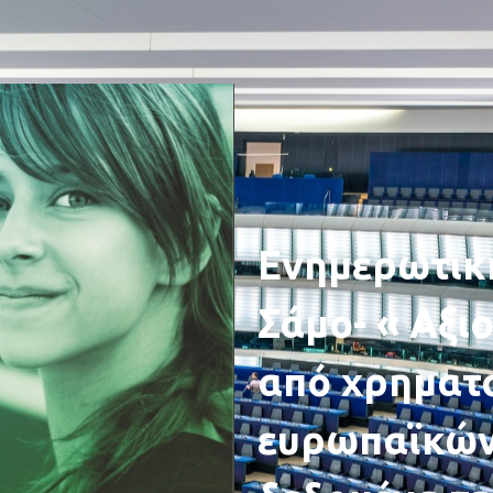
Ενημερωτικ
Σάμο- « Αξι
από χρηματ
ευρωπαϊκών