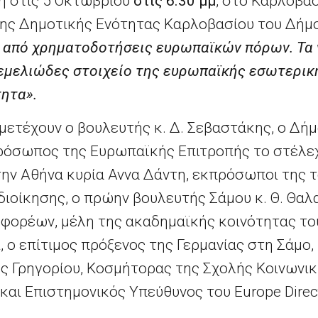
η στις 5 Οκτωβρίου
στις 6.30 μμ
, στο Καρλόβασ
ς Δημοτικής Ενότητας Καρλοβασίου του Δήμο
ς από χρηματοδοτήσεις ευρωπαϊκών πόρων. Τα 
εμελιώδες στοιχείο της ευρωπαϊκής εσωτερική
ητα».
μετέχουν ο βουλευτής κ. Δ. Σεβαστάκης, ο Δήμ
ρόσωπος της Ευρωπαϊκής Επιτροπής το στέλε
ην Αθήνα κυρία Αννα Δάντη, εκπρόσωποι της 
 διοίκησης, ο πρώην βουλευτής Σάμου κ. Θ. Θα
φορέων, μέλη της ακαδημαϊκής κοινότητας το
, ο επίτιμος πρόξενος της Γερμανίας στη Σάμο, 
ος Γρηγορίου, Κοσμήτορας της Σχολής Κοινωνι
και Επιστημονικός Υπεύθυνος του Europe Direct