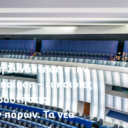
ή Συνάντηση στην
οποίηση – ευκαιρίες
οδοτήσεις
 πόρων. Τα νέα