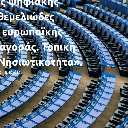
ης ψηφιακής
θεμελιώδες
ς ευρωπαϊκής
αγοράς. Τοπική
Νησιωτικότητα».
ς
,
Ημερίδες