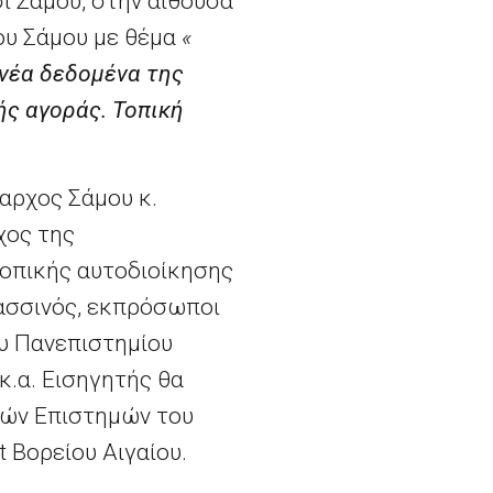
ι Σάμου, στην αίθουσα
υ Σάμου με θέμα
«
νέα δεδομένα της
ς αγοράς. Τοπική
αρχος Σάμου κ.
χος της
τοπικής αυτοδιοίκησης
λασσινός, εκπρόσωποι
υ Πανεπιστημίου
κ.α. Εισηγητής θα
κών Επιστημών του
 Βορείου Αιγαίου.