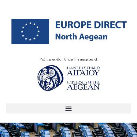
Υπό την αιγίδα | Under the auspices of