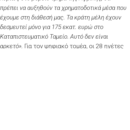
πρέπει να αυξηθούν τα χρηματοδοτικά μέσα που
έχουμε στη διάθεσή μας. Τα κράτη μέλη έχουν
δεσμευτεί μόνο για 175 εκατ. ευρώ στο
Καταπιστευματικό Ταμείο. Αυτό δεν είναι
αρκετό».
Για τον ψηφιακό τομέα, οι 28 ηγέτες
της ΕΕ υπογράμμισαν την ανάγκη να
επιταχυνθούν οι εργασίες για την ολοκλήρωση
της Ψηφιακής Ενιαίας Αγοράς, ιδίως όσον
αφορά τη νέα δέσμη μέτρων της Επιτροπής
για την ασφάλεια στον κυβερνοχώρο και τα
μέτρα για την αντιμετώπιση του παράνομου
περιεχομένου στο διαδίκτυο. Όπως δήλωσε
χθες Πρόεδρος
Γιούνκερ
,
«είναι σαφές ότι