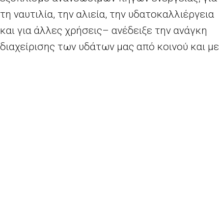
τη ναυτιλία, την αλιεία, την υδατοκαλλιέργεια
και για άλλες χρήσεις– ανέδειξε την ανάγκη
διαχείρισης των υδάτων μας από κοινού και με
μεγαλύτερη συνέπεια. Ο θαλάσσιος
χωροταξικός σχεδιασμός αναπτύσσεται σε
διασυνοριακό και διατομεακό επίπεδο
προκειμένου να διασφαλιστεί ότι οι
ανθρώπινες δραστηριότητες στη θάλασσα
ασκούνται με αποτελεσματικό, ασφαλή και
βιώσιμο τρόπο. Αυτή η ολοκληρωμένη
προσέγγιση προγραμματισμού και διαχείρισης
παρουσιάζει σειρά πλεονεκτημάτων:
– δημιουργεί συνέργειες μεταξύ των