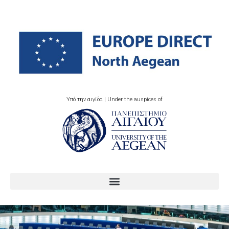
Υπό την αιγίδα | Under the auspices of