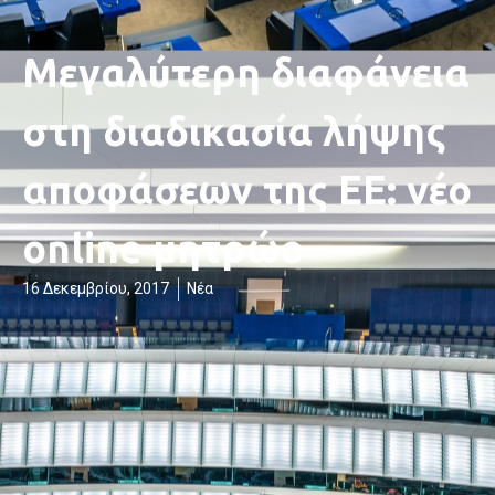
Μεγαλύτερη διαφάνεια
στη διαδικασία λήψης
αποφάσεων της ΕΕ: νέο
online μητρώο
16 Δεκεμβρίου, 2017
Νέα