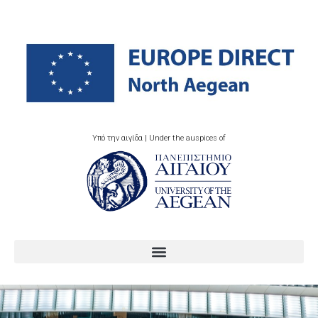
Υπό την αιγίδα | Under the auspices of