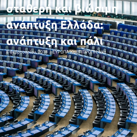
σταθερή και βιώσιμη
ανάπτυξη Ελλάδα:
ανάπτυξη και πάλι
8 Φεβρουαρίου, 2018
ΕΥΡΩΠΑΪΚΗ ΕΠΙΤΡΟΠΉ
,
Νέα