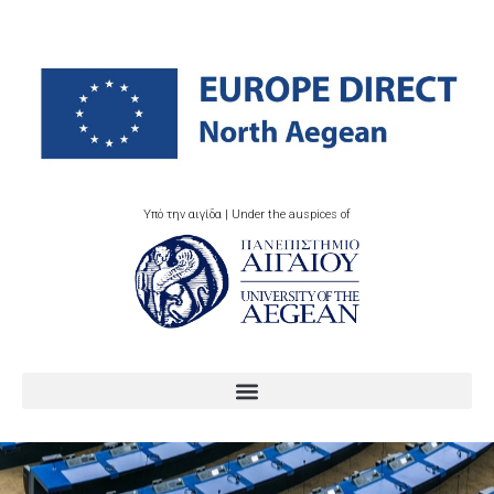
Υπό την αιγίδα | Under the auspices of