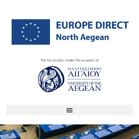
Υπό την αιγίδα | Under the auspices of