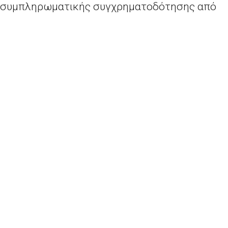
συμπληρωματικής συγχρηματοδότησης από
την
EBRD
.
Ο κ.
Γεώργιος Μαρκοπουλιώτης
, Επικεφαλής
της Αντιπροσωπείας της Ευρωπαϊκής
Επιτροπής στην Ελλάδα, δήλωσε τα εξής: «Η
Ελλάδα έχει ωφεληθεί σημαντικά από το
Επενδυτικό Σχέδιο Γιούνκερ, το
οποίο
αναμένεται μέχρι τώρα να οδηγήσει σε
επενδύσεις ύψους 8,2 δισ. ευρώ στη χώρα.
Ωστόσο, μπορεί να αποφέρει ακόμη
περισσότερα οφέλη: το κοινό αυτό εγχείρημα
για τη στήριξη των ΜΜΕ θα παρέχει την τόσο