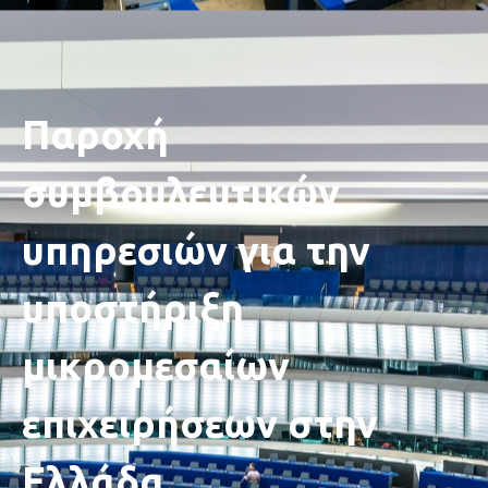
Παροχή
συμβουλευτικών
υπηρεσιών για την
υποστήριξη
μικρομεσαίων
επιχειρήσεων στην
Ελλάδα