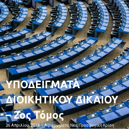
ΥΠΟΔΕΙΓΜΑΤΑ
ΔΙΟΙΚΗΤΙΚΟΥ ΔΙΚΑΙΟΥ
– 2ος Τόμος
26 Απριλίου, 2018
Αφιερώματα
,
Νέα
,
Προσφυγική Κρίση