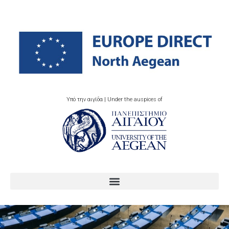
Υπό την αιγίδα | Under the auspices of