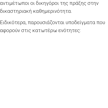
αντιμέτωποι οι δικηγόροι της πράξης στην
δικαστηριακή καθημερινότητα.
Ειδικότερα, παρουσιάζονται υποδείγματα που
αφορούν στις κατωτέρω ενότητες:
Κοινωνική Ασφάλιση, Δίκαιο της Υγείας,
Αλλοδαποί, Καταστήματα Υγειονομικού
Ενδιαφέροντος, Υπαίθριες Διαφημίσεις,
Αποδοχές, Τοπική Αυτοδιοίκηση, Υπαλληλικές
­Διαφορές, Κρατικές ενισχύσεις, Ενέργεια,
Πρόστιμα, Διοικητικές Διαφορές από Σήματα,
Εκλογικές Διαφορές, Ακυρωτικές διαφορές
(υποθέσεις PSI, προσβολή δικαιωμάτων
οικονομικής ελευθερίας, προηγούμενης