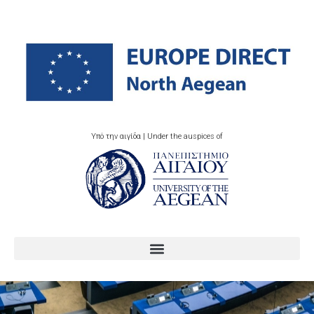
Υπό την αιγίδα | Under the auspices of