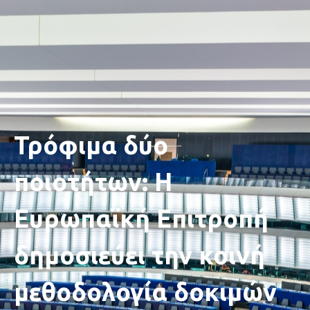
Τρόφιμα δύο
ποιοτήτων: Η
Ευρωπαϊκή Επιτροπή
δημοσιεύει την κοινή
μεθοδολογία δοκιμών