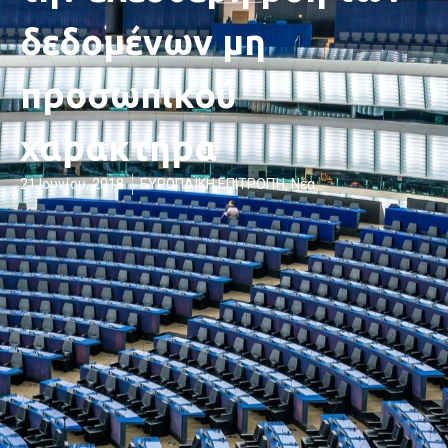
δεδομένων μη
προσωπικού
χαρακτήρα
21 Ιουνίου, 2018
ΕΥΡΩΠΑΪΚΗ ΕΠΙΤΡΟΠΉ
,
Νέα