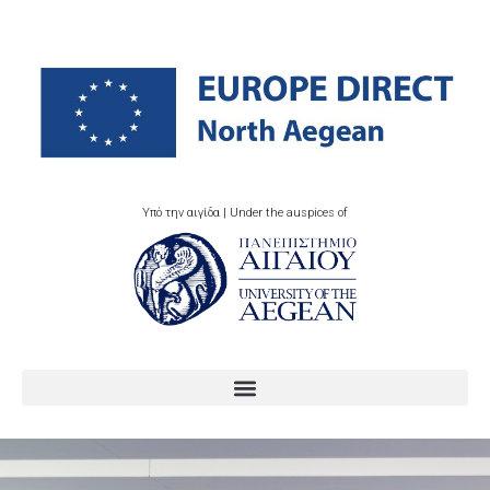
Υπό την αιγίδα | Under the auspices of