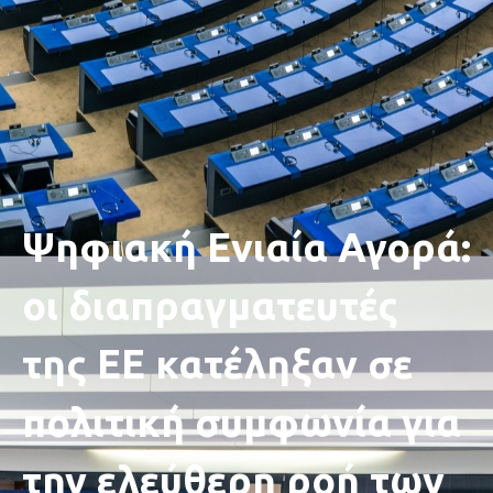
Ψηφιακή Ενιαία Αγορά:
οι διαπραγματευτές
της ΕΕ κατέληξαν σε
πολιτική συμφωνία για
την ελεύθερη ροή των