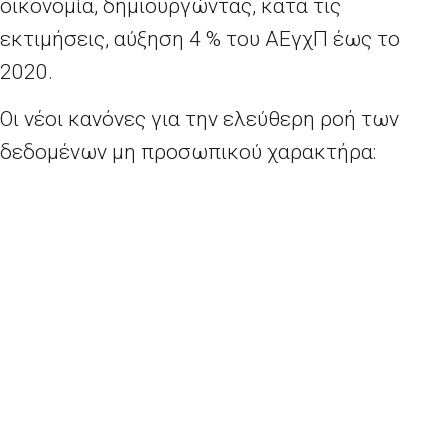
οικονομία, δημιουργώντας, κατά τις
εκτιμήσεις, αύξηση 4
% του ΑΕγχΠ έως το
2020.
Οι νέοι κανόνες για την ελεύθερη ροή των
δεδομένων μη προσωπικού χαρακτήρα:
θα διασφαλίσουν την ελεύθερη ροή των
δεδομένων σε διασυνοριακό επίπεδο:
Οι
νέοι κανόνες διαμορφώνουν ένα πλαίσιο
για την αποθήκευση και την επεξεργασία
των δεδομένων σε ολόκληρη την ΕΕ,
απαγορεύοντας τη θέσπιση γεωγραφικών
περιορισμών των δεδομένων. Τα κράτη
μέλη θα πρέπει να κοινοποιούν στην