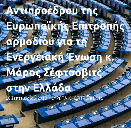
Αντιπροέδρου της
Ευρωπαϊκής Επιτροπής
αρμοδίου για τη
Ενεργειακή Ένωση κ.
Μάρος Σέφτσοβιτς
στην Ελλάδα
28 Σεπτεμβρίου, 2018
ΕΥΡΩΠΑΪΚΗ ΕΠΙΤΡΟΠΉ
,
Νέα