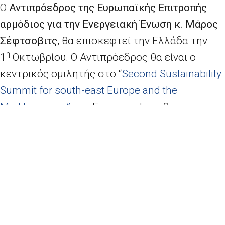
Ο
Αντιπρόεδρος της Ευρωπαϊκής Επιτροπής
αρμόδιος για την Ενεργειακή Ένωση κ. Μάρος
Σέφτσοβιτς
, θα επισκεφτεί την Ελλάδα την
η
1
Οκτωβρίου. Ο Αντιπρόεδρος
θα είναι ο
κεντρικός ομιλητής στο “
Second Sustainability
Summit for south-east Europe and the
Mediterranean”
του
Economist
και θα
συναντηθεί με θεσμικούς παράγοντες.
Περισσότερες πληροφορίες
εδώ.
ΦΠΑ: τα κράτη μέλη της ΕΕ εξακολουθούν να χάνουν έσοδα ύψους σχεδόν 150 δισ. ευρώ, σύμφωνα με νέα αριθμητικά στοιχεία
Η Ευρωπαϊκή Ένωση και η ομάδα κρατών της Αφρικής, της Καραϊβικής και του Ειρηνικού ξεκίνησαν διαπραγματεύσεις για μια νέα συμφωνία εταιρικής σχέσης
2026 - Europe Direct North Aegean | All rights reserved