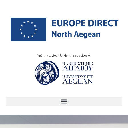
Υπό την αιγίδα | Under the auspices of