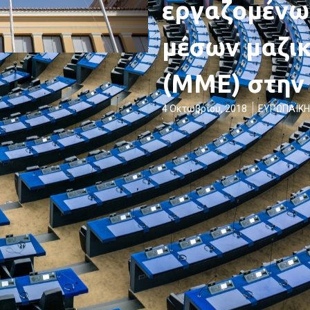
εργαζομένω
μέσων μαζι
(ΜME) στην
4 Οκτωβρίου, 2018
ΕΥΡΩΠΑΪΚΗ