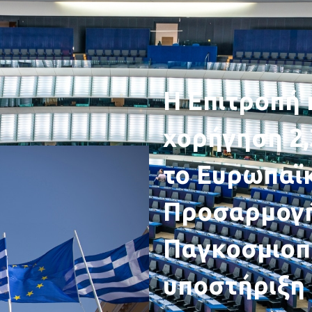
Η Επιτροπή 
χορήγηση 2,
το Ευρωπαϊκ
Προσαρμογή
Παγκοσμιοπο
υποστήριξη