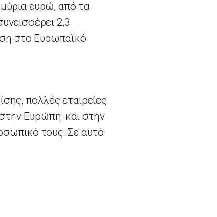
μύρια ευρώ, από τα
υνεισφέρει 2,3
ριση στο Ευρωπαϊκό
ίσης, πολλές εταιρείες
στην Ευρώπη, και στην
οσωπικό τους. Σε αυτό
όδων τους, λόγω των
μενων τομέων όπως
ωση των πωλήσεων
επίσης με τον
οία είναι εύκολα