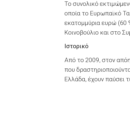
Το συνολικό εκτιμώμεν
οποία το Ευρωπαϊκό Τα
εκατομμύρια ευρώ (60
Κοινοβούλιο και στο Σ
Ιστορικό
Από το 2009, στον από
που δραστηριοποιούντα
Ελλάδα, έχουν παύσει τ
το πλαίσιο, οι επιχει
μεγάλων περικοπών στ
των κατασκευαστών αυ
ημερήσιου και περιοδι
αυξανόμενο ανταγωνισμ