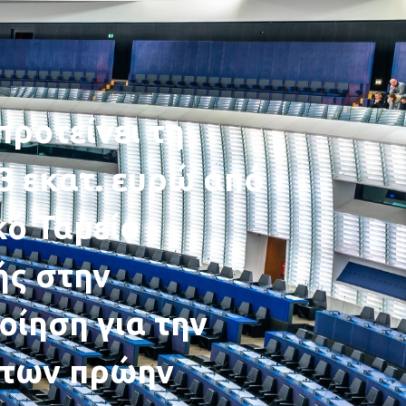
προτείνει τη
3 εκατ. ευρώ από
ό Ταμείο
ς στην
ίηση για την
 των πρώην