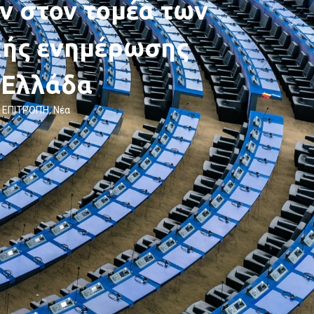
ν στον τομέα των
κής ενημέρωσης
 Ελλάδα
 ΕΠΙΤΡΟΠΉ
,
Νέα