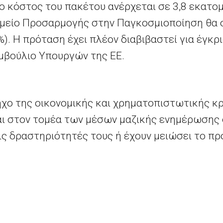
ο κόστος του πακέτου ανέρχεται σε 3,8 εκατομ
μείο Προσαρμογής στην Παγκοσμιοποίηση θα σ
%). Η πρόταση έχει πλέον διαβιβαστεί για έγκ
υμβούλιο Υπουργών της ΕΕ.
ηχο της οικονομικής και χρηματοπιστωτικής κρ
ι στον τομέα των μέσων μαζικής ενημέρωσης 
ις δραστηριότητές τους ή έχουν μειώσει το πρ
ρήσεις ΜΜΕ εμφανίζουν δραστική μείωση των εσ
ις διαφημιστικές δαπάνες μεγάλων διαφημιζό
τοκινήτων και των τραπεζών, καθώς και μεί
κού Τύπου. Η μείωση των πωλήσεων συνδέεται 
ό από τα ηλεκτρονικά μέσα ενημέρωσης, τα οπ