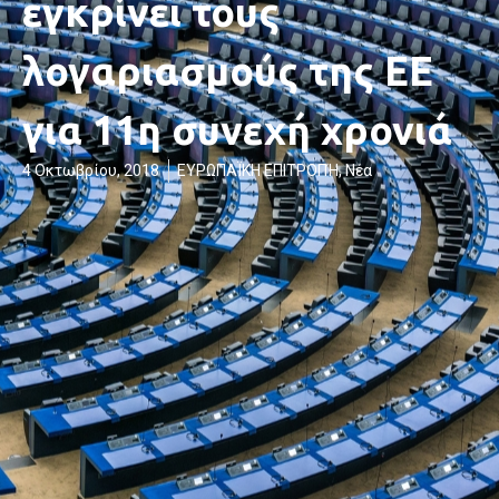
εγκρίνει τους
λογαριασμούς της ΕΕ
για 11η συνεχή χρονιά
4 Οκτωβρίου, 2018
ΕΥΡΩΠΑΪΚΗ ΕΠΙΤΡΟΠΉ
,
Νέα