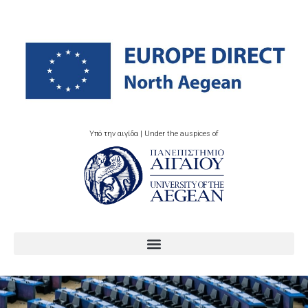
Υπό την αιγίδα | Under the auspices of