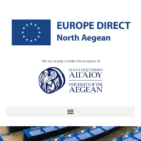
Υπό την αιγίδα | Under the auspices of