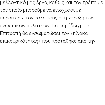
μελλοντικό μας έργο, καθώς και τον τρόπο με
τον οποίο μπορούμε να ενισχύσουμε
περαιτέρω τον ρόλο τους στη χάραξη των
ενωσιακών πολιτικών. Για παράδειγμα, η
Επιτροπή θα ενσωματώσει τον «πίνακα
επικουρικότητας» που προτάθηκε από την
ειδική ομάδα σε όλες τις εκτιμήσεις
επιπτώσεων και στις αιτιολογικές εκθέσεις
που συντάσσει. Ο πίνακας αυτός αποτελεί ένα
εργαλείο που θα καθοδηγεί, με δομημένο
τρόπο, την ανάλυση της επικουρικότητας και
της αναλογικότητας. Επίσης, θα
καταστήσουμε πιο εύκολη την τήρηση των
χρονοδιαγραμμάτων εκ μέρους των εθνικών