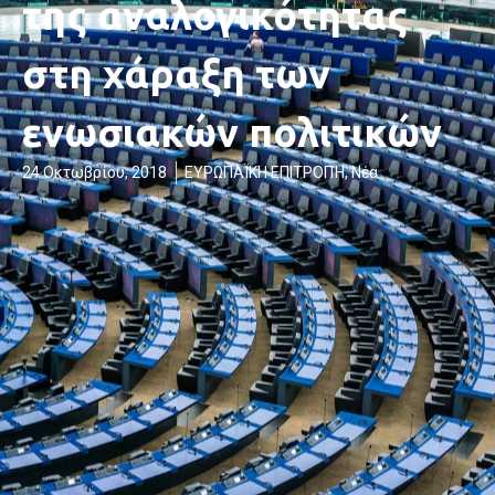
της αναλογικότητας
στη χάραξη των
ενωσιακών πολιτικών
24 Οκτωβρίου, 2018
ΕΥΡΩΠΑΪΚΗ ΕΠΙΤΡΟΠΉ
,
Νέα