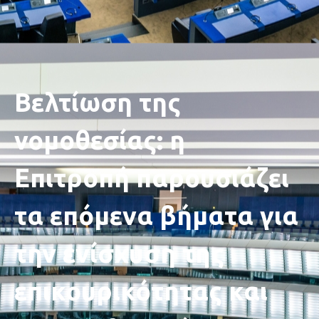
Βελτίωση της
νομοθεσίας: η
Επιτροπή παρουσιάζει
τα επόμενα βήματα για
την ενίσχυση της
επικουρικότητας και